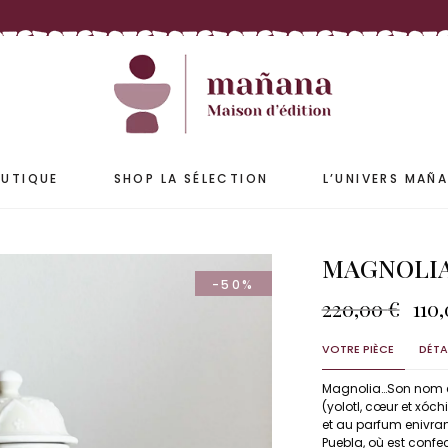
ETS
ACCESSOIRES
S & JARRES
COUSSINS & HOUSSES
PLAIDS & COUVRE-LIT
UTIQUE
SHOP LA SÉLECTION
L’UNIVERS MAÑ
MAGNOLIA –
-50%
ETS
ACCESSOIRES
Le
220,00
€
110
pri
S & JARRES
COUSSINS & HOUSSES
init
VOTRE PIÈCE
DÉTA
PLAIDS & COUVRE-LIT
étai
220
Magnolia…Son nom en 
(yolotl, cœur et xóchi
et au parfum enivran
Puebla, où est confe