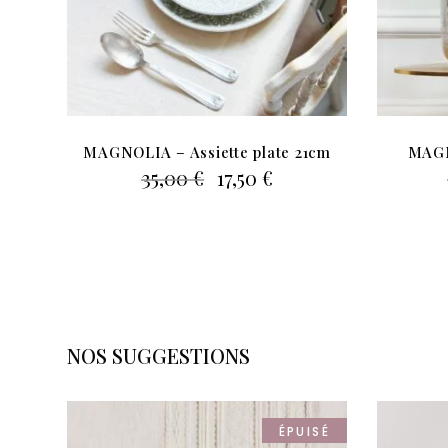
MAGNOLIA – Assiette plate 21cm
MAGN
Le
Le
35,00
€
17,50
€
prix
prix
initial
actuel
était :
est :
35,00 €.
17,50 €.
NOS SUGGESTIONS
ÉPUISÉ