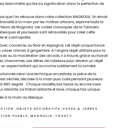
fleur blanchâtre qui tire sa signification dans la perfection de
ésie que l’on retrouve dans notre collection MAGNOLIA. Un émail
ravaillé à la main par les maîtres artisans, exprime toute la
fleurs de Magnolia. Les codes classiques de la Talavera
rabesques et
plumeado
sont retravaillés pour créer cette
lle et cosmopolite.
ec couvercle, ou tibor en espagnol, cet objet unique trouve
 vases chinois à gingembre. A l’origine objet utilitaire pour la
ces ou la macération des alcools, il a trouvé, grâce au travail
s chevronnés, ses lettres de noblesse pour devenir un objet
a un aspect brillant qui accroche subtilement la lumière.
ectionnée selon une technique ancestrale, la pièce de la
est séchée, décorée à la main puis cuite pendant plusieurs
 à 980 degrés . Chaque
assiette
,
bol
,
tasse
ou encore
vase
r vibrante, sa finition brillante et lisse, chaque fois unique.
quée à la main au Mexique
,
,
ATION
OBJETS DÉCORATIFS
VASES & JARRES
,
,
TION PUEBLA
MAGNOLIA
TOASTY