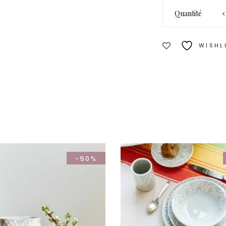
quantité de
Quantité
MAGNOLIA
- Vase avec
couvercle
WISHL
-50%