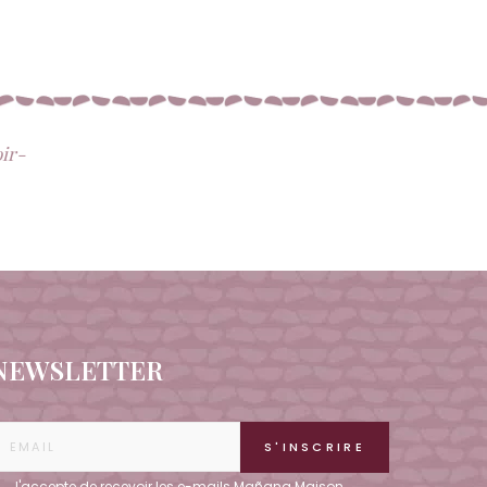
oir-
NEWSLETTER
J'accepte de recevoir les e-mails Mañana Maison