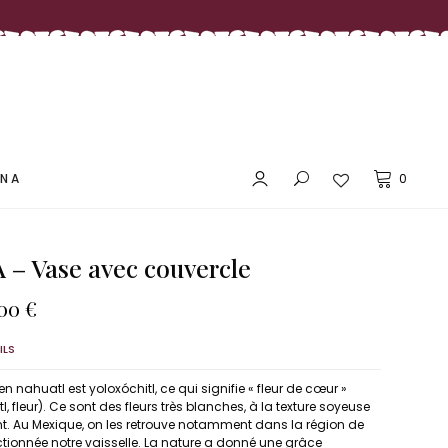
LES PRIX DOUX MAÑANA
ANA
0
 Vase avec couvercle
LES PRIX DOUX MAÑANA
Le
,00
€
x
prix
ial
actuel
ILS
t :
est :
,00 €.
110,00 €.
nahuatl est yoloxóchitl, ce qui signifie « fleur de cœur »
tl, fleur). Ce sont des fleurs très blanches, à la texture soyeuse
t. Au Mexique, on les retrouve notamment dans la région de
ctionnée notre vaisselle. La nature a donné une grâce