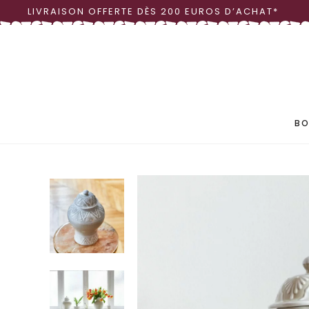
LIVRAISON OFFERTE DÈS 200 EUROS D’ACHAT*
LINGE DE TABLE
OBJ
VAISSELLE
VASE
BO
LINGE DE TABLE
OBJ
VAISSELLE
VASE