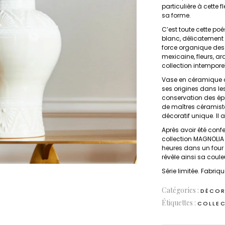
particulière à cette 
sa forme.
C’est toute cette po
blanc, délicatement t
force organique des 
mexicaine, fleurs, a
collection intempore
Vase en céramique av
ses origines dans les
conservation des épi
de maîtres céramiste
décoratif unique. Il 
Après avoir été conf
collection MAGNOLIA 
heures dans un four
révèle ainsi sa couleu
Série limitée. Fabri
Catégories :
DÉCOR
Étiquettes :
COLLEC