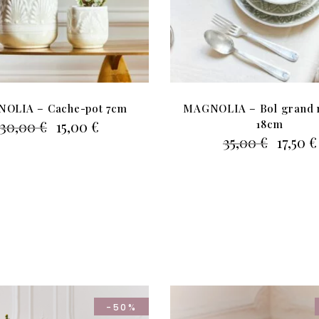
OLIA – Cache-pot 7cm
MAGNOLIA – Bol grand 
Le
Le
30,00
€
15,00
€
18cm
prix
prix
Le
35,00
€
17,50
€
initial
actuel
prix
était :
est :
initial
30,00 €.
15,00 €.
était :
35,00 €
-50%