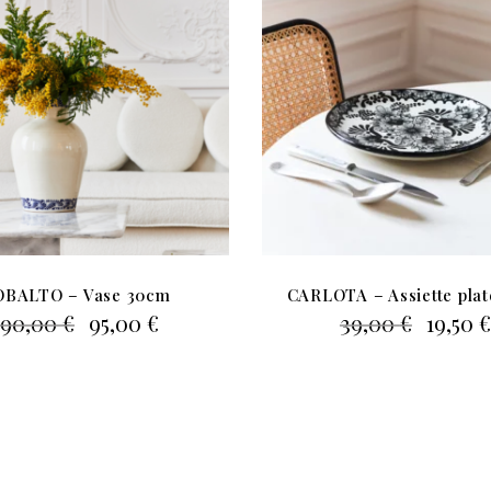
OBALTO – Vase 30cm
CARLOTA – Assiette plat
Le
Le
Le
190,00
€
95,00
€
39,00
€
19,50
€
prix
prix
prix
initial
actuel
initial
était :
est :
était :
190,00 €.
95,00 €.
39,00 