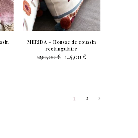
ssin
MERIDA – Housse de coussin
rectangulaire
Le
Le
Le
290,00
€
145,00
€
prix
prix
prix
actuel
initial
actuel
est :
était :
est :
.
175,00 €.
290,00 €.
145,00 €.
1
2