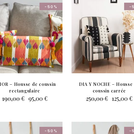
-50%
-
OR – Housse de coussin
DIA Y NOCHE – Housse
rectangulaire
coussin carrée
Le
Le
Le
190,00
€
95,00
€
250,00
€
125,00
€
prix
prix
prix
initial
actuel
initial
était :
est :
était :
190,00 €.
95,00 €.
250,00 €
-50%
-