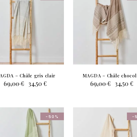
AGDA – Châle gris clair
MAGDA – Châle chocol
Le
Le
Le
L
69,00
€
34,50
€
69,00
€
34,50
€
prix
prix
prix
p
initial
actuel
initial
a
était :
est :
était :
e
69,00 €.
34,50 €.
69,00 €.
3
-50%
-