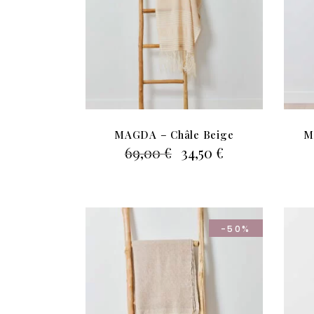
MAGDA – Châle Beige
M
Le
Le
69,00
€
34,50
€
prix
prix
initial
actuel
était :
est :
69,00 €.
34,50 €.
-50%