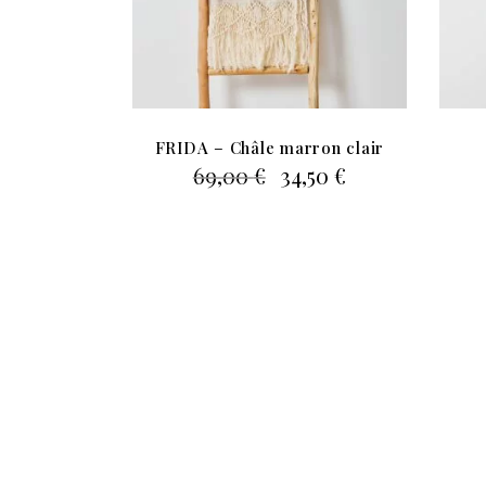
FRIDA – Châle marron clair
Le
Le
69,00
€
34,50
€
prix
prix
initial
actuel
était :
est :
69,00 €.
34,50 €.