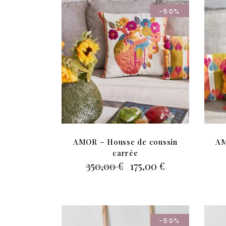
-50%
AMOR – Housse de coussin
AM
carrée
Le
Le
350,00
€
175,00
€
prix
prix
initial
actuel
était :
est :
350,00 €.
175,00 €.
-50%