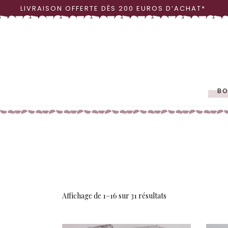
LIVRAISON OFFERTE DÈS 200 EUROS D’ACHAT*
LINGE DE TABLE
OBJ
VAISSELLE
VASE
BO
LINGE DE TABLE
OBJ
VAISSELLE
VASE
Affichage de 1–16 sur 31 résultats