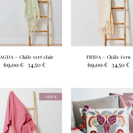
AGDA – Châle vert clair
FRIDA – Châle écru
Le
Le
Le
L
69,00
€
34,50
€
69,00
€
34,50
€
prix
prix
prix
p
initial
actuel
initial
a
était :
est :
était :
e
69,00 €.
34,50 €.
69,00 €.
3
-50%
-