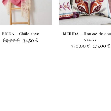
FRIDA – Châle rose
MERIDA – Housse de cou
Le
Le
69,00
€
34,50
€
carrée
prix
prix
Le
350,00
€
175,00
€
initial
actuel
prix
était :
est :
initial
69,00 €.
34,50 €.
était :
350,00 €