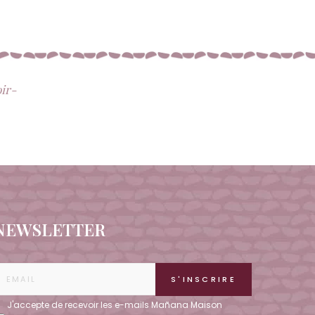
oir-
NEWSLETTER
J'accepte de recevoir les e-mails Mañana Maison