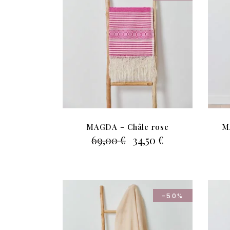
MAGDA – Châle rose
M
Le
Le
69,00
€
34,50
€
prix
prix
initial
actuel
était :
est :
69,00 €.
34,50 €.
-50%