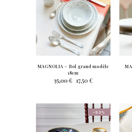
MAGNOLIA – Bol grand modèle
MA
18cm
Le
Le
35,00
€
17,50
€
prix
prix
initial
actuel
était :
est :
35,00 €.
17,50 €.
-50%