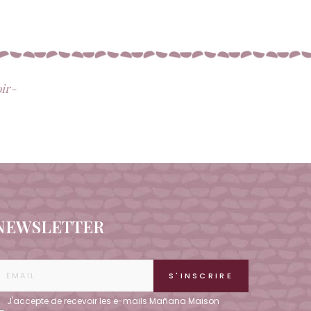
oir-
NEWSLETTER
J'accepte de recevoir les e-mails Mañana Maison