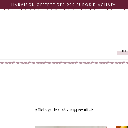
LIVRAISON OFFERTE DÈS 200 EUROS D’ACHAT*
LINGE DE TABLE
OBJ
VAISSELLE
VASE
BO
LINGE DE TABLE
OBJ
VAISSELLE
VASE
Affichage de 1–16 sur 54 résultats