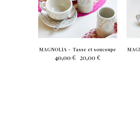
MAGNOLIA – Tasse et soucoupe
MAGN
Le
Le
40,00
€
20,00
€
prix
prix
initial
actuel
était :
est :
40,00 €.
20,00 €.