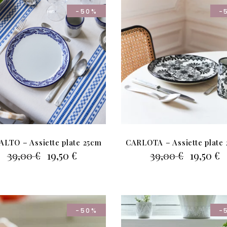
-50%
-
LTO – Assiette plate 25cm
CARLOTA – Assiette plate
Le
Le
Le
L
39,00
€
19,50
€
39,00
€
19,50
€
prix
prix
prix
p
initial
actuel
initial
a
était :
est :
était :
es
39,00 €.
19,50 €.
39,00 €.
1
-50%
-