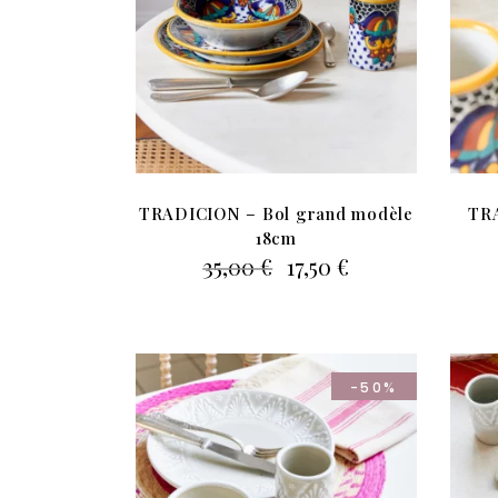
TRADICION – Bol grand modèle
TRA
18cm
Le
Le
35,00
€
17,50
€
prix
prix
initial
actuel
était :
est :
35,00 €.
17,50 €.
-50%