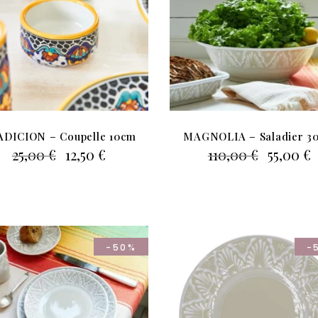
DICION – Coupelle 10cm
MAGNOLIA – Saladier 3
Le
Le
Le
L
25,00
€
12,50
€
110,00
€
55,00
€
prix
prix
prix
p
initial
actuel
initial
a
était :
est :
était :
e
25,00 €.
12,50 €.
110,00 €
5
-50%
-