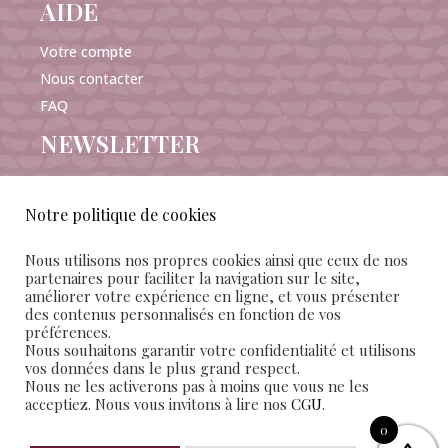
AIDE
Votre compte
Nous contacter
FAQ
NEWSLETTER
Notre politique de cookies
Nous utilisons nos propres cookies ainsi que ceux de nos
J'accepte de recevoir les e-mails Mañana Maison
partenaires pour faciliter la navigation sur le site,
améliorer votre expérience en ligne, et vous présenter
d’édition et confirme avoir pris connaissance des
des contenus personnalisés en fonction de vos
conditions
générales de vente et d'utilisation
préférences.
Nous souhaitons garantir votre confidentialité et utilisons
vos données dans le plus grand respect.
SUIVEZ-NOUS
Nous ne les activerons pas à moins que vous ne les
acceptiez. Nous vous invitons à lire nos
CGU
.
0