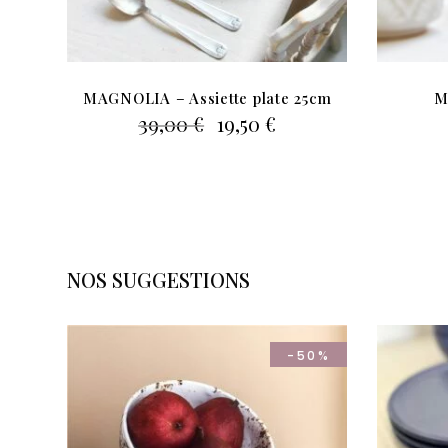
MAGNOLIA – Assiette plate 25cm
M
Le
Le
39,00
€
19,50
€
prix
prix
initial
actuel
était :
est :
39,00 €.
19,50 €.
NOS SUGGESTIONS
-50%