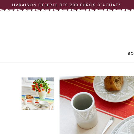
LIVRAISON OFFERTE DÈS 200 EUROS D’ACHAT*
LINGE DE TABLE
OBJ
VAISSELLE
VASE
BO
LINGE DE TABLE
OBJ
VAISSELLE
VASE