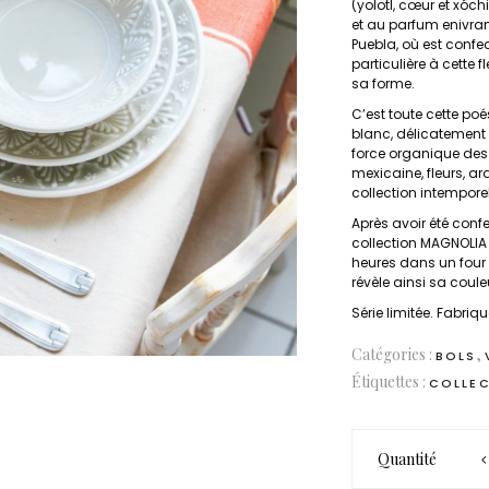
(yolotl, cœur et xóchi
et au parfum enivran
Puebla, où est confe
particulière à cette 
sa forme.
C’est toute cette poé
blanc, délicatement t
force organique des 
mexicaine, fleurs, a
collection intempore
Après avoir été conf
collection MAGNOLIA 
heures dans un four 
révèle ainsi sa couleu
Série limitée. Fabri
Catégories :
,
BOLS
Étiquettes :
COLLEC
quantité de
Quantité
MAGNOLIA