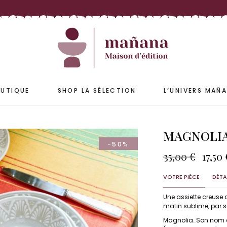
ETS
ACCESSOIRES
S & JARRES
COUSSINS & HOUSSES
PLAIDS & COUVRE-LIT
UTIQUE
SHOP LA SÉLECTION
L’UNIVERS MAÑ
MAGNOLIA 
-50%
ETS
ACCESSOIRES
Le
35,00
€
17,50
prix
S & JARRES
COUSSINS & HOUSSES
initia
VOTRE PIÈCE
DÉTA
PLAIDS & COUVRE-LIT
était 
35,00
Une assiette creuse
matin sublime, par se
Magnolia…Son nom en 