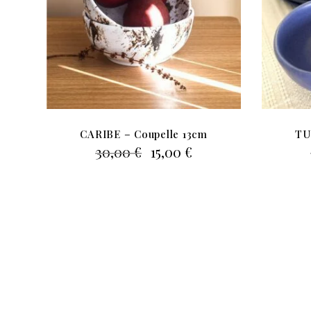
CARIBE – Coupelle 13cm
TU
Le
Le
30,00
€
15,00
€
prix
prix
initial
actuel
était :
est :
30,00 €.
15,00 €.