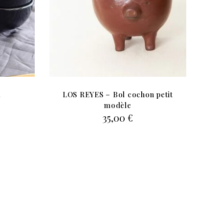
m
LOS REYES – Bol cochon petit
Le
modèle
prix
35,00
€
actuel
est :
.
21,00 €.