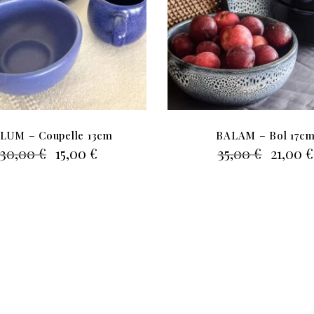
LUM – Coupelle 13cm
BALAM – Bol 17c
Le
Le
Le
30,00
€
15,00
€
35,00
€
21,00
€
prix
prix
prix
initial
actuel
initial
était :
est :
était :
30,00 €.
15,00 €.
35,00 €