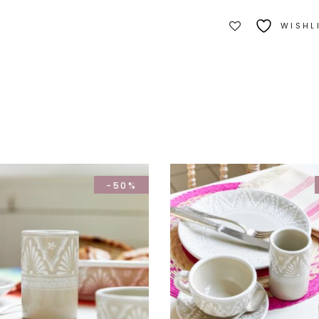
- Bol grand
modèle
WISHL
18cm
-50%