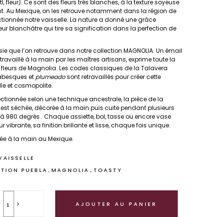
tl, fleur). Ce sont des fleurs très blanches, à la texture soyeuse
t. Au Mexique, on les retrouve notamment dans la région de
ctionnée notre vaisselle. La nature a donné une grâce
fleur blanchâtre qui tire sa signification dans la perfection de
sie que l’on retrouve dans notre
collection MAGNOLIA
. Un émail
ravaillé à la main par les maîtres artisans, exprime toute la
fleurs de Magnolia. Les codes classiques de la Talavera
rabesques et
plumeado
sont retravaillés pour créer cette
lle et cosmopolite.
ectionnée selon une technique ancestrale, la pièce de la
est séchée, décorée à la main puis cuite pendant plusieurs
à 980 degrés . Chaque assiette, bol, tasse ou encore vase
r vibrante, sa finition brillante et lisse, chaque fois unique.
quée à la main au Mexique.
VAISSELLE
,
,
TION PUEBLA
MAGNOLIA
TOASTY
AJOUTER AU PANIER