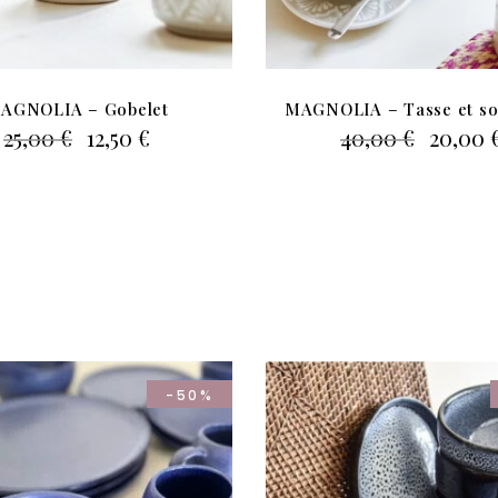
AGNOLIA – Gobelet
MAGNOLIA – Tasse et s
Le
Le
Le
25,00
€
12,50
€
40,00
€
20,00
prix
prix
prix
initial
actuel
initial
était :
est :
était :
25,00 €.
12,50 €.
40,00 €
-50%