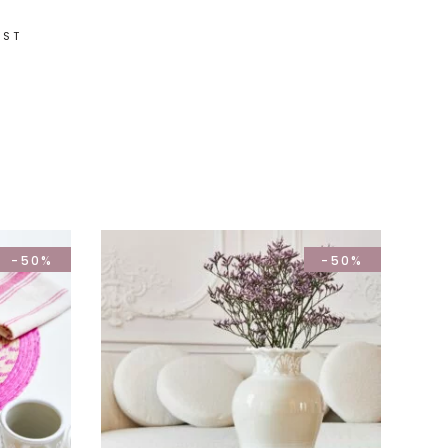
IST
-50%
-50%