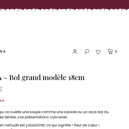
LES PRIX DOUX MAÑANA
ANA
0
– Bol grand modèle 18cm
LES PRIX DOUX MAÑANA
Le
€
prix
l
actuel
ILS
:
est :
 €.
17,50 €.
 qui accueille une soupe comme une salade ou un açai bol du
s teintes, vos présentations culinaires.
nahuatl est yoloxóchitl, ce qui signifie « fleur de cœur »