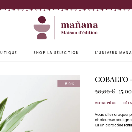
ETS
ACCESSOIRES
S & JARRES
COUSSINS & HOUSSES
PLAIDS & COUVRE-LIT
UTIQUE
SHOP LA SÉLECTION
L’UNIVERS MAÑ
COBALTO –
-50%
ETS
ACCESSOIRES
Le
30,00
€
15,0
prix
S & JARRES
COUSSINS & HOUSSES
initi
VOTRE PIÈCE
DÉTA
PLAIDS & COUVRE-LIT
était 
30,00
Vous allez craquer p
chaleureux souligner
lui un caractère raffi