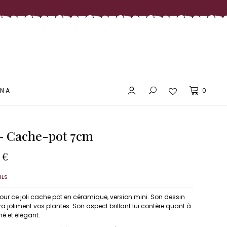
LES PRIX DOUX MAÑANA
ANA
0
 Cache-pot 7cm
LES PRIX DOUX MAÑANA
Le
0
€
prix
al
actuel
ILS
:
est :
 €.
15,00 €.
our ce joli cache pot en céramique, version mini. Son dessin
a joliment vos plantes. Son aspect brillant lui confère quant à
né et élégant.