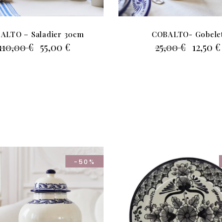
ALTO – Saladier 30cm
COBALTO- Gobele
Le
Le
Le
110,00
€
55,00
€
25,00
€
12,50
€
prix
prix
prix
initial
actuel
initial
était :
est :
était :
110,00 €.
55,00 €.
25,00 €
-50%