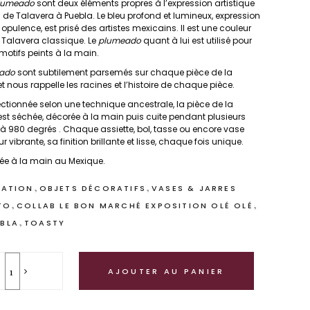
lumeado
sont deux éléments propres à l’expression artistique
 de Talavera à Puebla. Le bleu profond et lumineux, expression
 opulence, est prisé des artistes mexicains. Il est une couleur
Talavera classique. Le
plumeado
quant à lui est utilisé pour
motifs peints à la main.
ado
sont subtilement parsemés sur chaque pièce de la
t nous rappelle les racines et l’histoire de chaque pièce.
ectionnée selon une technique ancestrale, la pièce de la
st séchée, décorée à la main puis cuite pendant plusieurs
à 980 degrés . Chaque assiette, bol, tasse ou encore vase
r vibrante, sa finition brillante et lisse, chaque fois unique.
quée à la main au Mexique.
,
,
ATION
OBJETS DÉCORATIFS
VASES & JARRES
,
,
TO
COLLAB LE BON MARCHÉ EXPOSITION OLÉ OLÉ
,
BLA
TOASTY
AJOUTER AU PANIER