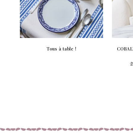
Tous à table !
COBALT