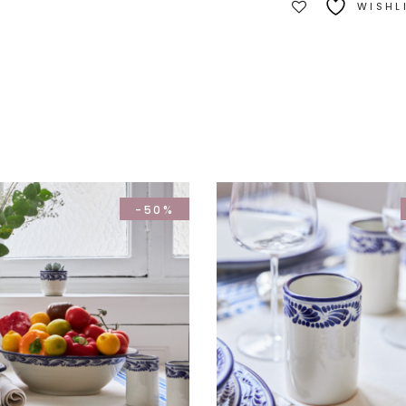
- Cache-
WISHL
pot 7cm
-50%