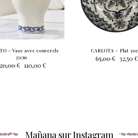
O – Vase avec couvercle
CARLOTA – Plat 30
Le
35cm
65,00
€
32,50
€
prix
Le
Le
220,00
€
110,00
€
initial
prix
prix
était :
initial
actuel
65,00 €
était :
est :
220,00 €.
110,00 €.
Mañana sur Instagram