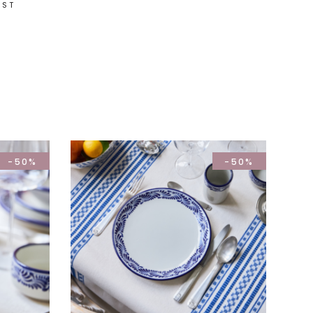
IST
-50%
-50%