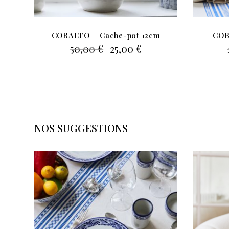
COBALTO – Cache-pot 12cm
COB
Le
Le
50,00
€
25,00
€
prix
prix
initial
actuel
était :
est :
50,00 €.
25,00 €.
NOS SUGGESTIONS