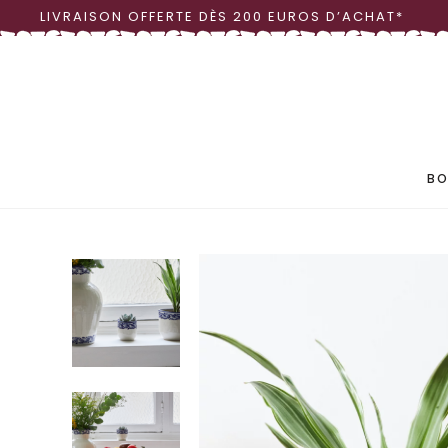
LIVRAISON OFFERTE DÈS 200 EUROS D’ACHAT*
LINGE DE TABLE
OBJ
VAISSELLE
VASE
BO
LINGE DE TABLE
OBJ
VAISSELLE
VASE