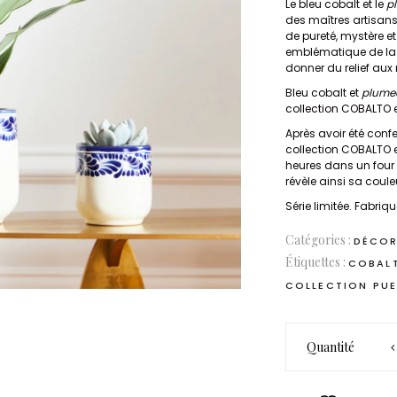
Le bleu cobalt et le
p
des maîtres artisans
de pureté, mystère et
emblématique de la 
donner du relief aux 
Bleu cobalt et
plume
collection COBALTO
e
Après avoir été conf
collection COBALTO e
heures dans un four 
révèle ainsi sa couleu
Série limitée. Fabri
Catégories :
DÉCOR
Étiquettes :
COBAL
COLLECTION PUE
quantité
Quantité
de
COBALTO