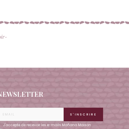
oir-
NEWSLETTER
J'accepte de recevoir les e-mails Mañana Maison