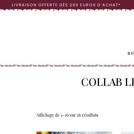
LIVRAISON OFFERTE DÈS 200 EUROS D’ACHAT*
LINGE DE TABLE
OBJ
VAISSELLE
VASE
BO
COLLAB L
LINGE DE TABLE
OBJ
VAISSELLE
VASE
Affichage de 1–16 sur 26 résultats