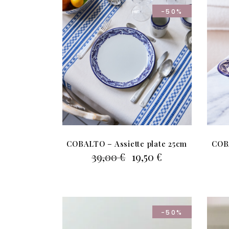
-50%
COBALTO – Assiette plate 25cm
COB
Le
Le
39,00
€
19,50
€
prix
prix
initial
actuel
était :
est :
39,00 €.
19,50 €.
-50%