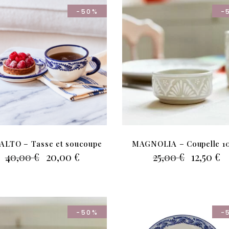
-50%
-
ALTO – Tasse et soucoupe
MAGNOLIA – Coupelle 1
Le
Le
Le
L
40,00
€
20,00
€
25,00
€
12,50
€
prix
prix
prix
p
initial
actuel
initial
a
était :
est :
était :
es
40,00 €.
20,00 €.
25,00 €.
12
-50%
-