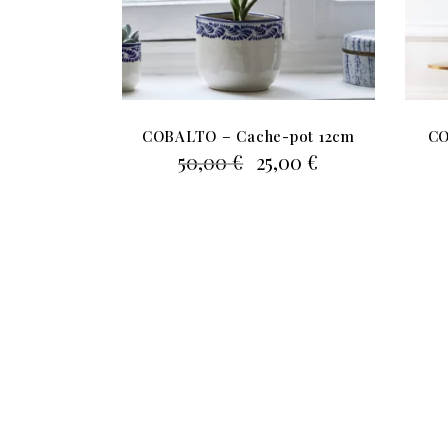
COBALTO – Cache-pot 12cm
CO
Le
Le
50,00
€
25,00
€
prix
prix
initial
actuel
était :
est :
50,00 €.
25,00 €.