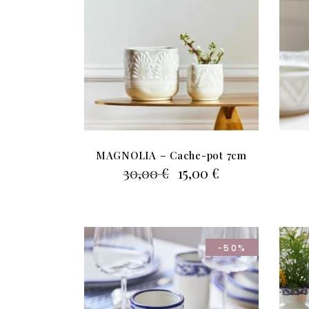
MAGNOLIA – Cache-pot 7cm
Le
Le
30,00
€
15,00
€
prix
prix
initial
actuel
était :
est :
30,00 €.
15,00 €.
-50%