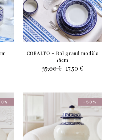
0cm
COBALTO – Bol grand modèle
e
18cm
rix
Le
Le
35,00
€
17,50
€
ctuel
prix
prix
t :
initial
actuel
,50 €.
était :
est :
35,00 €.
17,50 €.
50%
-50%