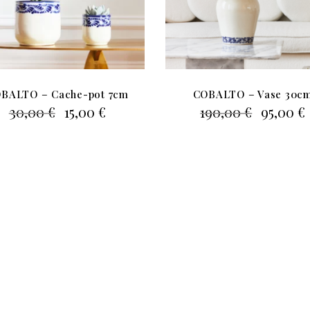
BALTO – Cache-pot 7cm
COBALTO – Vase 30c
Le
Le
Le
30,00
€
15,00
€
190,00
€
95,00
€
prix
prix
prix
initial
actuel
initial
était :
est :
était :
e
30,00 €.
15,00 €.
190,00 €