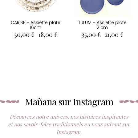
CARIBE – Assiette plate
TULUM – Assiette plate
16cm
21cm
Le
Le
Le
Le
30,00
€
18,00
€
35,00
€
21,00
€
prix
prix
prix
prix
initial
actuel
initial
actue
était :
est :
était :
est :
30,00 €.
18,00 €.
35,00 €.
21,00
Mañana sur Instagram
Découvrez notre univers, nos histoires inspirantes
et nos savoir-faire traditionnels en nous suivant sur
Instagram.