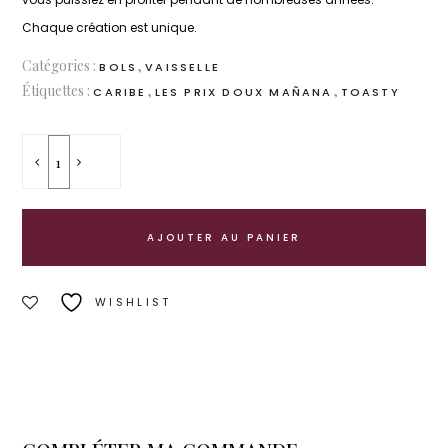
Chaque création est unique.
Catégories :
,
BOLS
VAISSELLE
Étiquettes :
,
,
CARIBE
LES PRIX DOUX MAÑANA
TOASTY
quantité
de
CARIBE
- Bol
AJOUTER AU PANIER
17cm
WISHLIST