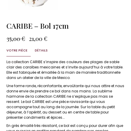
CARIBE – Bol 17cm
Le
Le
35,00
€
21,00
€
prix
prix
initial
actuel
VOTRE PIÈCE
DÉTAILS
était :
est :
35,00 €.
21,00 €.
La collection CARIBE
s’inspire des couleurs des plages de sable
clair des caraïbes mexicaines et s’invite aujourd’hui à votre table.
Elle est fabriquée et émaillée à la main de manière traditionnelle
dans un atelier de la ville de Mexico.
Une forme ronde, réconfortante, envoûtante qui nous attire et nous
donne envie de prendre ce bol dans nos mains. La sublime
harmonie de la collection CARIBE ne s’explique pas mais se
ressent. Le bol CARIBE est une pièce ravissante qui vous
accompagne tout au long de la journée. Sur la table du petit
déjeuner, à l’apéritif, au dessert ou en centre de table pour
présenter condiments et épices….
En grès émaillé très résistant, ce bol est conçu pour durer afin que
vous puissiez en profiter pendant de nombreuses années.