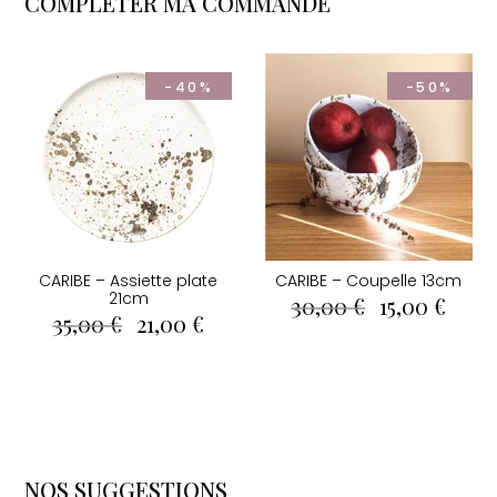
COMPLÉTER MA COMMANDE
-40%
-50%
CARIBE – Assiette plate
CARIBE – Coupelle 13cm
21cm
Le
Le
30,00
€
15,00
€
Le
Le
35,00
€
21,00
€
prix
prix
prix
prix
initial
actue
initial
actuel
était :
est :
était :
est :
30,00 €.
15,00
35,00 €.
21,00 €.
NOS SUGGESTIONS