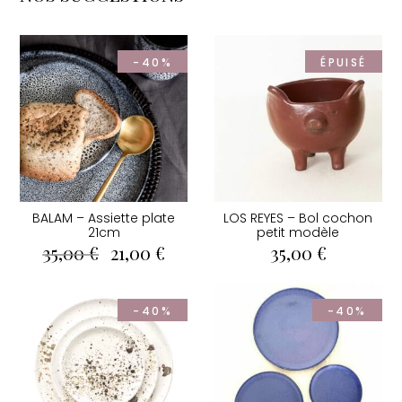
-40%
ÉPUISÉ
BALAM – Assiette plate
LOS REYES – Bol cochon
21cm
petit modèle
Le
Le
35,00
€
21,00
€
35,00
€
prix
prix
initial
actuel
était :
est :
-40%
-40%
35,00 €.
21,00 €.