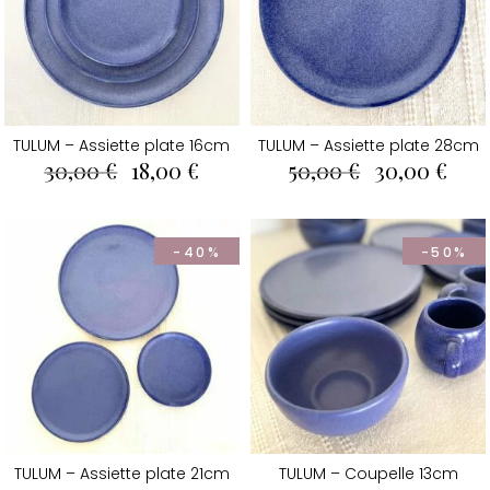
TULUM – Assiette plate 16cm
TULUM – Assiette plate 28cm
Le
Le
Le
Le
30,00
€
18,00
€
50,00
€
30,00
€
prix
prix
prix
prix
initial
actuel
initial
actu
était :
est :
était :
est :
30,00 €.
18,00 €.
50,00 €.
30,0
-40%
-50%
TULUM – Assiette plate 21cm
TULUM – Coupelle 13cm