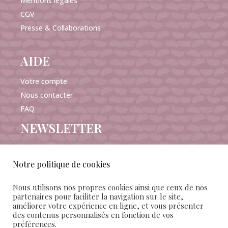
Mentions légales
CGV
Presse & Collaborations
AIDE
Votre compte
Nous contacter
FAQ
NEWSLETTER
Notre politique de cookies
Nous utilisons nos propres cookies ainsi que ceux de nos
J'accepte de recevoir les e-mails Mañana Maison
partenaires pour faciliter la navigation sur le site,
améliorer votre expérience en ligne, et vous présenter
d’édition et confirme avoir pris connaissance des
des contenus personnalisés en fonction de vos
conditions
générales de vente et d'utilisation
préférences.