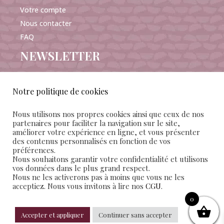
Votre compte
Nous contacter
FAQ
NEWSLETTER
Notre politique de cookies
Nous utilisons nos propres cookies ainsi que ceux de nos
J'accepte de recevoir les e-mails Mañana Maison
partenaires pour faciliter la navigation sur le site,
améliorer votre expérience en ligne, et vous présenter
d’édition et confirme avoir pris connaissance des
des contenus personnalisés en fonction de vos
conditions
générales de vente et d'utilisation
préférences.
Nous souhaitons garantir votre confidentialité et utilisons
vos données dans le plus grand respect.
SUIVEZ-NOUS
Nous ne les activerons pas à moins que vous ne les
acceptiez. Nous vous invitons à lire nos
CGU
.
0
Accepter et appliquer
Continuer sans accepter