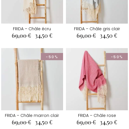
FRIDA – Châle écru
FRIDA – Châle gris clair
Le
Le
Le
Le
69,00
€
34,50
€
69,00
€
34,50
€
prix
prix
prix
prix
initial
actuel
initial
actu
était :
est :
était :
est :
69,00 €.
34,50 €.
69,00 €.
34,50
-50%
-50%
FRIDA – Châle marron clair
FRIDA – Châle rose
Le
Le
Le
Le
69,00
€
34,50
€
69,00
€
34,50
€
prix
prix
prix
prix