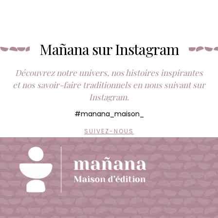
initial
actuel
initial
actu
était :
est :
était :
est :
69,00 €.
34,50 €.
69,00 €.
34,50
Mañana sur Instagram
Découvrez notre univers, nos histoires inspirantes
et nos savoir-faire traditionnels en nous suivant sur
Instagram.
#manana_maison_
SUIVEZ-NOUS