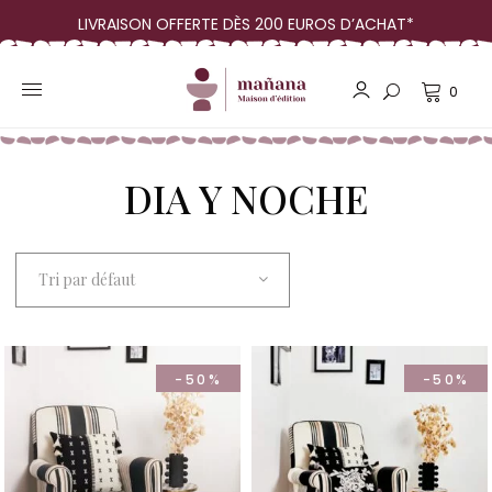
LIVRAISON OFFERTE DÈS 200 EUROS D’ACHAT*
0
DIA Y NOCHE
Tri par défaut
-50%
-50%