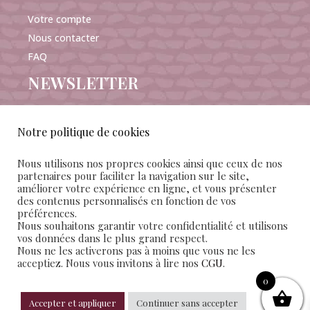
Votre compte
Nous contacter
FAQ
NEWSLETTER
Notre politique de cookies
Nous utilisons nos propres cookies ainsi que ceux de nos
J'accepte de recevoir les e-mails Mañana Maison
partenaires pour faciliter la navigation sur le site,
améliorer votre expérience en ligne, et vous présenter
d’édition et confirme avoir pris connaissance des
des contenus personnalisés en fonction de vos
conditions
générales de vente et d'utilisation
préférences.
Nous souhaitons garantir votre confidentialité et utilisons
vos données dans le plus grand respect.
SUIVEZ-NOUS
Nous ne les activerons pas à moins que vous ne les
acceptiez. Nous vous invitons à lire nos
CGU
.
0
Accepter et appliquer
Continuer sans accepter