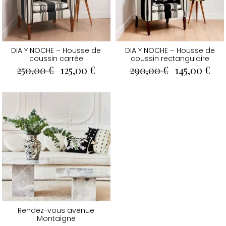
DIA Y NOCHE – Housse de
DIA Y NOCHE – Housse de
coussin carrée
coussin rectangulaire
Le
Le
Le
Le
250,00
€
125,00
€
290,00
€
145,00
€
prix
prix
prix
pri
initial
actuel
initial
act
était :
est :
était :
est 
250,00 €.
125,00 €.
290,00 €.
145
Rendez-vous avenue
Montaigne