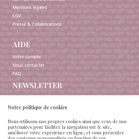
Mentions légales
CGV
Presse & Collaborations
AIDE
Votre compte
Nous contacter
FAQ
NEWSLETTER
Notre politique de cookies
Nous utilisons nos propres cookies ainsi que ceux de nos
J'accepte de recevoir les e-mails Mañana Maison
partenaires pour faciliter la navigation sur le site,
améliorer votre expérience en ligne, et vous présenter
d’édition et confirme avoir pris connaissance des
des contenus personnalisés en fonction de vos