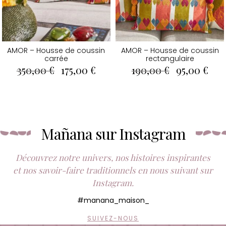
AMOR – Housse de coussin
AMOR – Housse de coussin
carrée
rectangulaire
Le
Le
Le
Le
350,00
€
175,00
€
190,00
€
95,00
€
prix
prix
prix
pri
initial
actuel
initial
act
était :
est :
était :
est :
350,00 €.
175,00 €.
190,00 €.
95,0
Mañana sur Instagram
Découvrez notre univers, nos histoires inspirantes
et nos savoir-faire traditionnels en nous suivant sur
Instagram.
#manana_maison_
SUIVEZ-NOUS