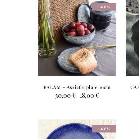
-40%
BALAM – Assiette plate 16cm
CAR
Le
Le
30,00
€
18,00
€
prix
prix
initial
actuel
était :
est :
30,00 €.
18,00 €.
-40%