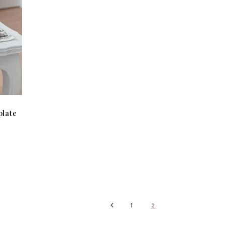
plate
e
rix
ctuel
t :
,50 €.
1
2