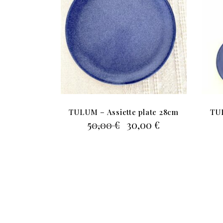
TULUM – Assiette plate 28cm
TUL
Le
Le
50,00
€
30,00
€
prix
prix
initial
actuel
était :
est :
50,00 €.
30,00 €.