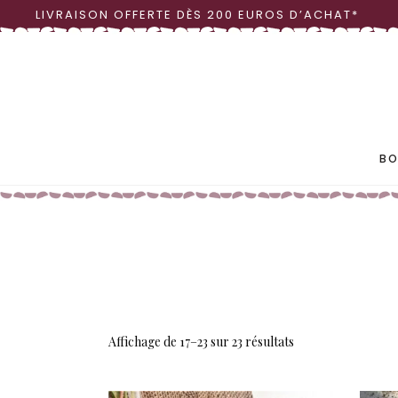
LIVRAISON OFFERTE DÈS 200 EUROS D’ACHAT*
LINGE DE TABLE
OBJ
VAISSELLE
VASE
BO
LINGE DE TABLE
OBJ
VAISSELLE
VASE
Affichage de 17–23 sur 23 résultats