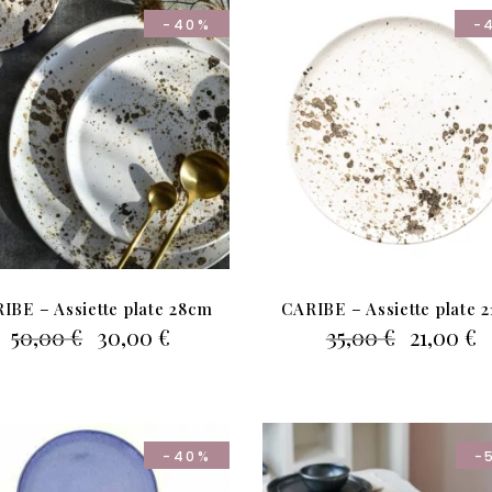
-40%
-
IBE – Assiette plate 28cm
CARIBE – Assiette plate 
Le
Le
Le
L
50,00
€
30,00
€
35,00
€
21,00
€
prix
prix
prix
p
initial
actuel
initial
a
était :
est :
était :
es
50,00 €.
30,00 €.
35,00 €.
2
-40%
-