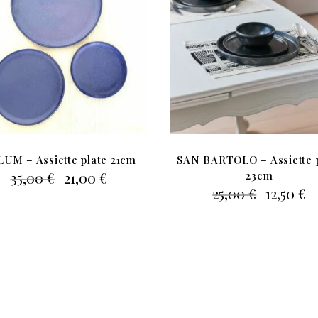
UM – Assiette plate 21cm
SAN BARTOLO – Assiette 
Le
Le
35,00
€
21,00
€
23cm
prix
prix
Le
L
25,00
€
12,50
€
initial
actuel
prix
p
était :
est :
initial
a
35,00 €.
21,00 €.
était :
es
25,00 €.
12